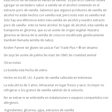
está hecho de verdaderas vainas de vainilla . Es perfecto cuando desea
agregar un verdadero sabor a vainilla sin el alcohol contenido en el
extracto puro de vainilla. Sabemos que algunos productos de vainilla sin
alcohol no están hechos con vainilla real, pero todo esto es vainilla real.
Solo hay una diferencia entre esta vainilla sin alcohol y nuestro extracto
puro de vainilla : este no tiene alcohol. En lugar de alcohol, esta vainilla se
transporta en glicerina, que es un aceite de origen vegetal. Nuestra
glicerina se deriva de la semilla de colza no modificada genéticamente
(también llamada semilla de nabo).
Kosher Pareve sin gluten sin azúcar Fair Trade Plus + ® sin sésamo
Sin soja Sin aceite de palma Sin maíz Sin OMG Sin crueldad animal
Otras notas:
La botella está hecha de vidrio.
Hecho en los EE. UU. A partir de vainilla cultivada en Indonesia
La vida útil es de 3 años. Almacenar en lugar fresco y seco. Es mejor no
refrigerar o los granos de vainilla saldrán de la solución.
No se extrae ni se embotella en instalaciones o equipos compartidos con
alérgenos.
Ingredientes: glicerina, agua, extractos de vainilla