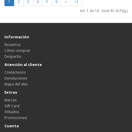
1
2
3
4
5
6
>
>|
Art. 1 de 16 - total 81 (6 Pág.)
Información
Nosotros
Cómo comprar
Despacho
Atención al cliente
Contáctenos
Devoluciones
Mapa del sitio
Extras
Marcas
Gift Card
Afiliados
Promociones
Cuenta